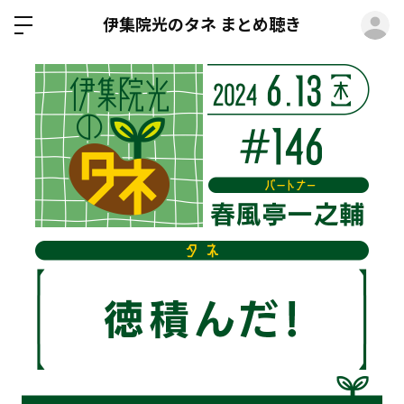
ロ
伊集院光のタネ まとめ聴き