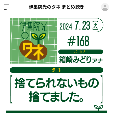
ロ
伊集院光のタネ まとめ聴き