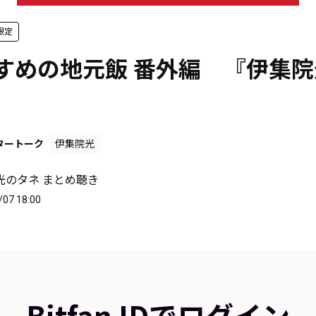
限定
すすめの地元飯 番外編 『伊集
』
タートーク
伊集院光
光のタネ まとめ聴き
/07 18:00
Bitfan IDでログイン