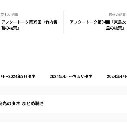
新しい記事
過去の記事
アフタートーク第35回『竹内香
アフタートーク第34回『東島衣
苗の枝葉』
里の枝葉』
10月～2024年3月タネ
2024年4月～ちょいタネ
2024年4
院光のタネ まとめ聴き