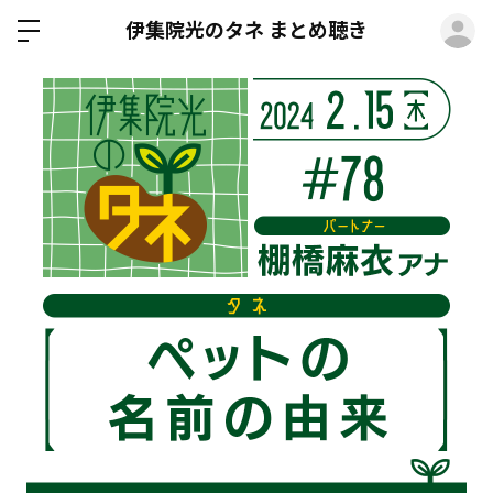
ロ
伊集院光のタネ まとめ聴き