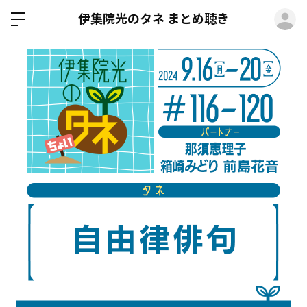
ロ
伊集院光のタネ まとめ聴き