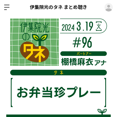
ロ
伊集院光のタネ まとめ聴き