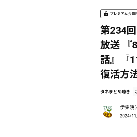
プレミアム会員
第234回
放送 『
話』『1
復活方
タネまとめ聴き
伊集院
2024/11