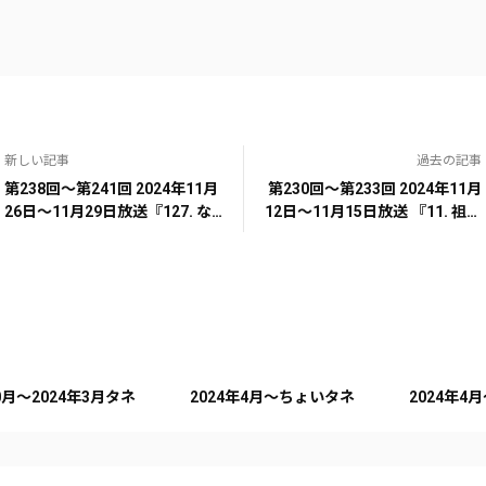
新しい記事
過去の記事
第238回～第241回 2024年11月
第230回～第233回 2024年11月
26日～11月29日放送『127. な
12日～11月15日放送 『11. 祖父
かった頃には戻れない』『63.
と祖母』『99. 初めてもらった
財布のひも固い？ゆるい？』
サイン』『12. 聞き間違い言い
『69. 試験・受験の話』『15. 行
間違い見間違い』『53. 子供ウ
列並びました。』
ソ』
10月～2024年3月タネ
2024年4月～ちょいタネ
2024年4