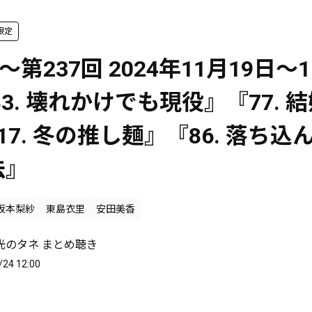
限定
～第237回 2024年11月19日～
83. 壊れかけでも現役』『77. 
17. 冬の推し麺』『86. 落ち込
法』
坂本梨紗
東島衣里
安田美香
光のタネ まとめ聴き
/24 12:00