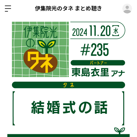
ロ
伊集院光のタネ まとめ聴き