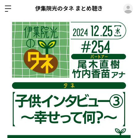
ロ
伊集院光のタネ まとめ聴き