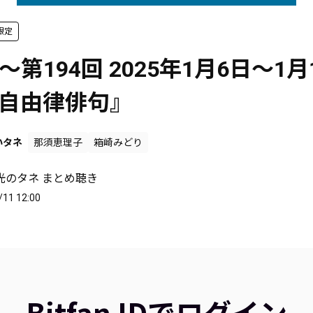
限定
～第194回 2025年1月6日～1月
. 自由律俳句』
いタネ
那須恵理子
箱崎みどり
光のタネ まとめ聴き
/11 12:00
Bitfan IDでログイン