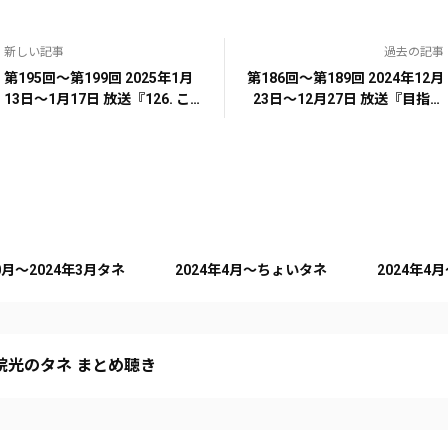
新しい記事
過去の記事
第195回～第199回 2025年1月
第186回～第189回 2024年12月
13日～1月17日 放送『126. こん
23日～12月27日 放送『目指せ
な夢を見た』
年内150タネ！こんなタネはい
かがでしょうか』
10月～2024年3月タネ
2024年4月～ちょいタネ
2024年4
院光のタネ まとめ聴き