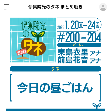
ロ
伊集院光のタネ まとめ聴き