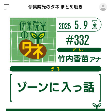
ロ
伊集院光のタネ まとめ聴き