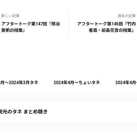
新しい記事
過去の記事
アフタートーク第147回『熊谷
アフタートーク第145回『竹内
実帆の枝葉』
香苗・前島花音の枝葉』
10月～2024年3月タネ
2024年4月～ちょいタネ
2024年4
院光のタネ まとめ聴き