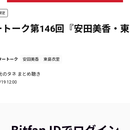
限定
ートーク第146回『安田美香・
』
タートーク
安田美香
東島衣里
光のタネ まとめ聴き
/19 12:00
Bitfan IDでログイン