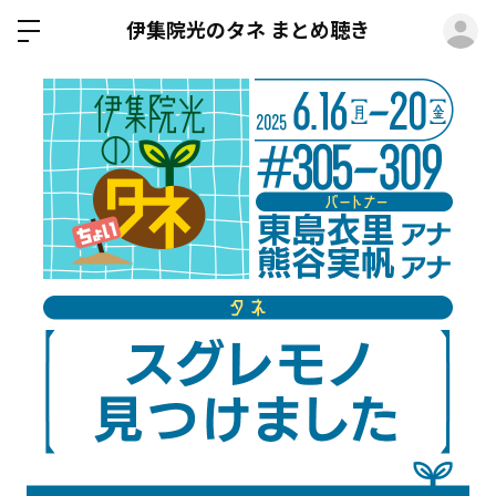
ロ
伊集院光のタネ まとめ聴き