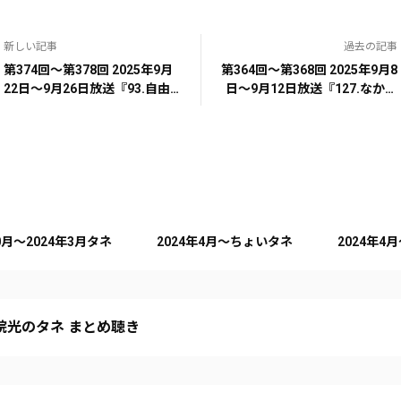
新しい記事
過去の記事
第374回～第378回 2025年9月
第364回～第368回 2025年9月8
22日～9月26日放送『93.自由律
日～9月12日放送『127.なかっ
俳句』
た頃には戻れない』
10月～2024年3月タネ
2024年4月～ちょいタネ
2024年4
院光のタネ まとめ聴き