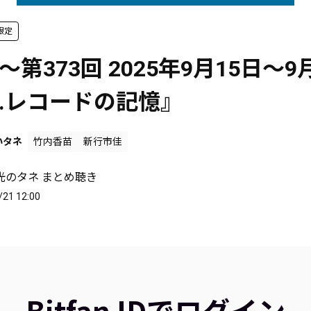
限定
～第373回 2025年9月15日～9
3.レコードの記憶』
いタネ
竹内香苗
新行市佳
光のタネ まとめ聴き
/21 12:00
Bitfan IDでログイン