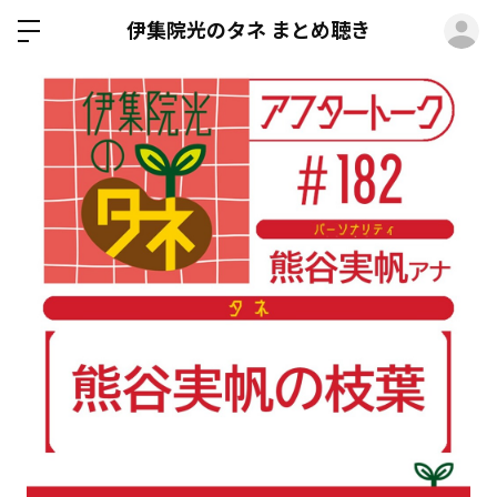
ロ
伊集院光のタネ まとめ聴き