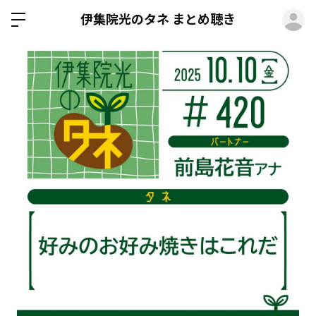
ロ
伊集院光のタネ まとめ聴き