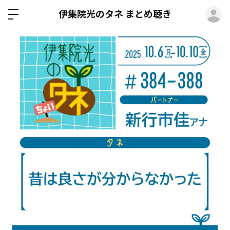
ロ
伊集院光のタネ まとめ聴き