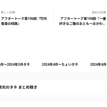
新しい記事
過去の記事
アフタートーク第196回『竹内
アフタートーク第194回『一番
香苗の枝葉』
好きなご飯のおとも～おかわり
編～』
10月～2024年3月タネ
2024年4月～ちょいタネ
2024年4
院光のタネ まとめ聴き