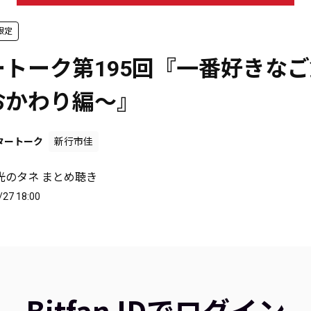
限定
ートーク第195回『一番好きな
おかわり編～』
タートーク
新行市佳
光のタネ まとめ聴き
/27 18:00
Bitfan IDでログイン