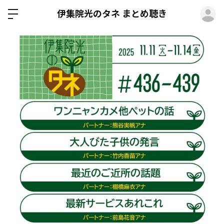
ロ
伊集院光のタネ まとめ聴き