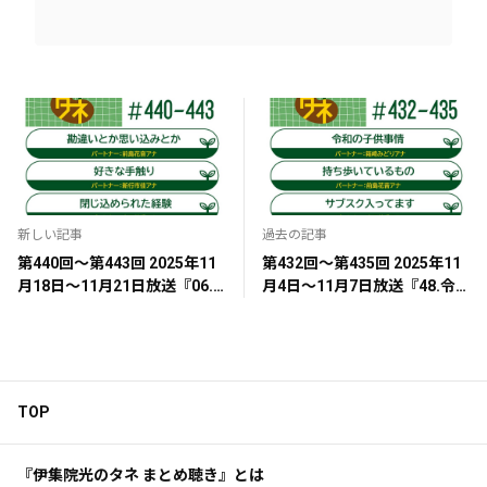
新しい記事
過去の記事
第440回～第443回 2025年11
第432回～第435回 2025年11
月18日～11月21日放送『06.
月4日～11月7日放送『48.令
勘違いとか思い込みとか』
和の子供事情』『27.持ち歩い
『149.好きな手触り』『148.
ているもの』『166.サブスク
閉じ込められた経験』『126.
入ってます』『58.お誕生日の
こんな夢を見た』
思い出』
TOP
『伊集院光のタネ まとめ聴き』とは