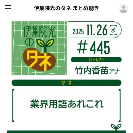
ロ
伊集院光のタネ まとめ聴き