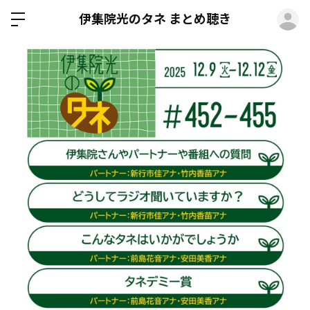
ロ
伊集院光のタネ まとめ聴き