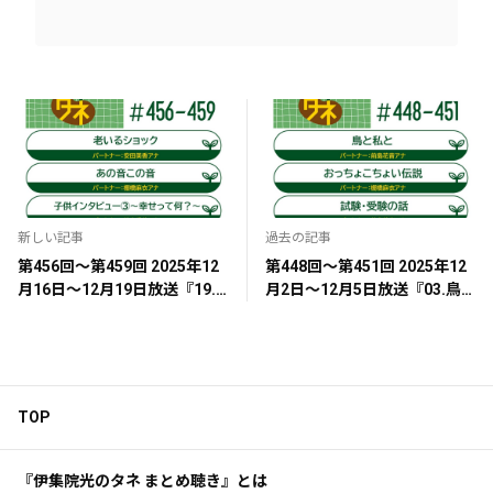
新しい記事
過去の記事
第456回～第459回 2025年12
第448回～第451回 2025年12
月16日～12月19日放送『19.
月2日～12月5日放送『03.鳥
老いるショック』『56.あの音
と私と』『78.おっちょこちょ
この音』『118.子供インタビ
い伝説』『69.試験・受験の
ュー③～幸せって何？～』
話』『20.捨てられないもの捨
『110.カラオケGO』
てました。』
TOP
『伊集院光のタネ まとめ聴き』とは