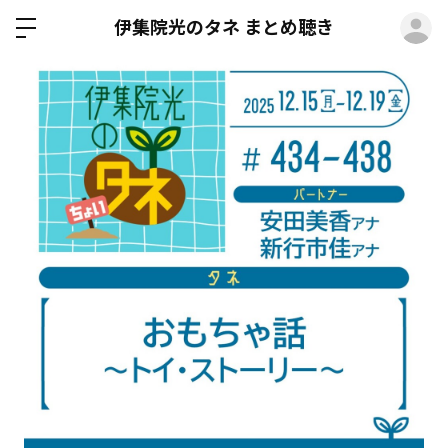
ロ
伊集院光のタネ まとめ聴き