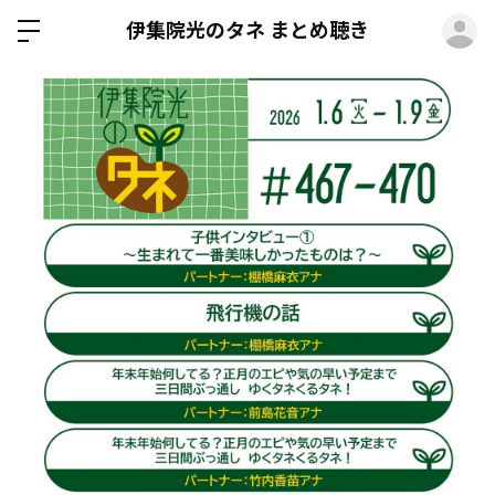
ロ
伊集院光のタネ まとめ聴き