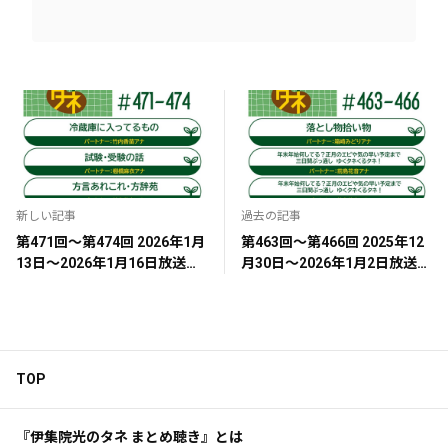
新しい記事
過去の記事
第471回～第474回 2026年1月
第463回～第466回 2025年12
13日～2026年1月16日放送
月30日～2026年1月2日放送
『33.冷蔵庫に入ってるもの』
『32.落とし物拾い物』『66.
『69.試験・受験の話』『96.
年末年始のできごと』『67.早
方言あれこれ・方辞苑』
くも決まってる2026年の予
『146.雪やこんこ』
定』『140.お正月あれこれ』
TOP
『伊集院光のタネ まとめ聴き』とは