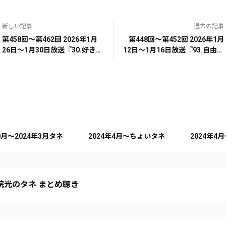
新しい記事
過去の記事
第458回～第462回 2026年1月
第448回～第452回 2026年1月
26日～1月30日放送『30.好きな
12日～1月16日放送『93.自由律
家事嫌いな家事』
俳句』
10月～2024年3月タネ
2024年4月～ちょいタネ
2024年4
院光のタネ まとめ聴き