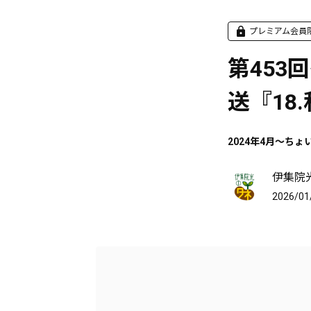
プレミアム会員
第453回
送『18
2024年4月～ちょ
伊集院
2026/01