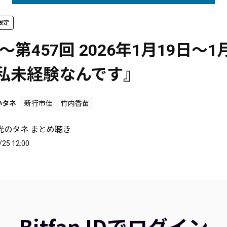
限定
～第457回 2026年1月19日～1
.私未経験なんです』
いタネ
新行市佳
竹内香苗
光のタネ まとめ聴き
/25 12:00
Bitfan IDでログイン