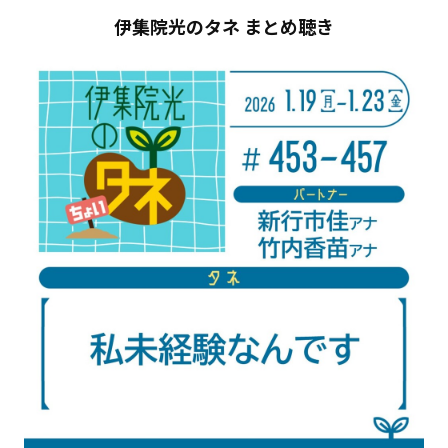
伊集院光のタネ まとめ聴き