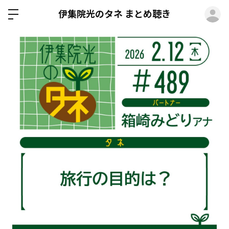
ロ
伊集院光のタネ まとめ聴き