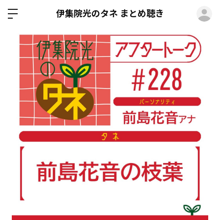
ロ
伊集院光のタネ まとめ聴き