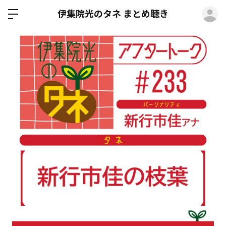
ロ
伊集院光のタネ まとめ聴き