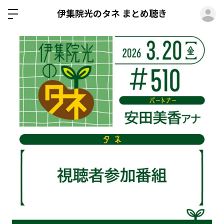
ロ
伊集院光のタネ まとめ聴き