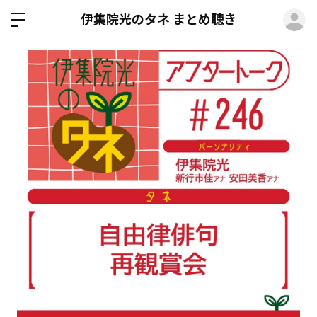
ロ
伊集院光のタネ まとめ聴き