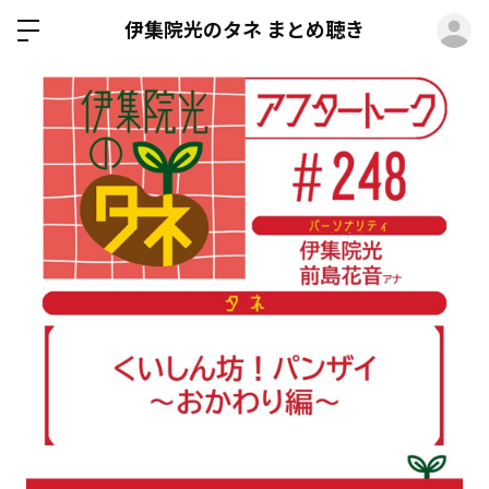
ロ
伊集院光のタネ まとめ聴き