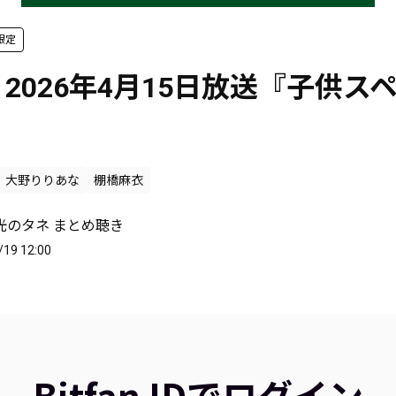
限定
回 2026年4月15日放送『子供ス
大野りりあな
棚橋麻衣
光のタネ まとめ聴き
/19 12:00
Bitfan IDでログイン