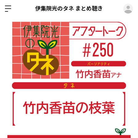
ロ
伊集院光のタネ まとめ聴き