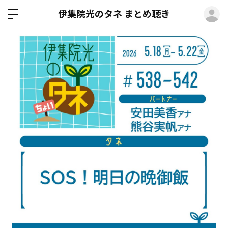
ロ
伊集院光のタネ まとめ聴き