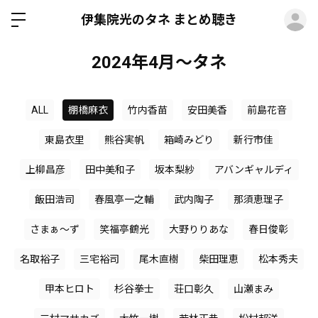
ロ
伊集院光のタネ まとめ聴き
2024年4月～タネ
ALL
棚橋麻衣
竹内香苗
安田美香
前島花音
東島衣里
熊谷実帆
箱崎みどり
新行市佳
上柳昌彦
田中美和子
坂本梨紗
アバンギャルディ
飯田浩司
春風亭一之輔
武内陶子
那須恵理子
さまぁ～ず
笑福亭鶴光
大野りりあな
春日俊彰
名取裕子
三宅裕司
尾木直樹
柴田理恵
松本秀夫
甲本ヒロト
杉谷拳士
荘口彰久
山瀬まみ