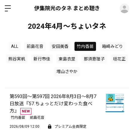
ロ
伊集院光のタネ まとめ聴き
2024年4月～ちょいタネ
ALL
前島花音
安田美香
竹内香苗
箱崎みどり
熊谷実帆
新行市佳
東島衣里
那須恵理子
垣花正
増山さやか
第593回～第597回 2026年8月3日～8月7
日放送『57.ちょっとだけ変わった食べ
方』
NEW
竹内香苗
前島花音
2026/08/09 12:00
プレミアム会員限定