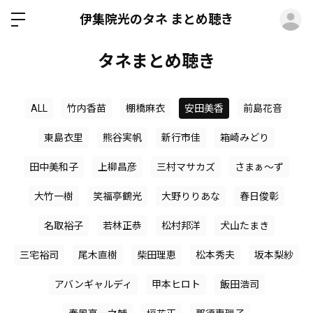
ロ
伊集院光のタネ まとめ聴き
タネまとめ聴き
ALL
竹内香苗
棚橋麻衣
安田美香
前島花音
東島衣里
熊谷実帆
新行市佳
箱崎みどり
田中美和子
上柳昌彦
三村マサカズ
さまぁ～ず
大竹一樹
笑福亭鶴光
大野りりあな
春日俊彰
名取裕子
若林正恭
松村邦洋
犬山たまき
三宅裕司
尾木直樹
柴田理恵
松本秀夫
坂本梨紗
アバンギャルディ
甲本ヒロト
飯田浩司