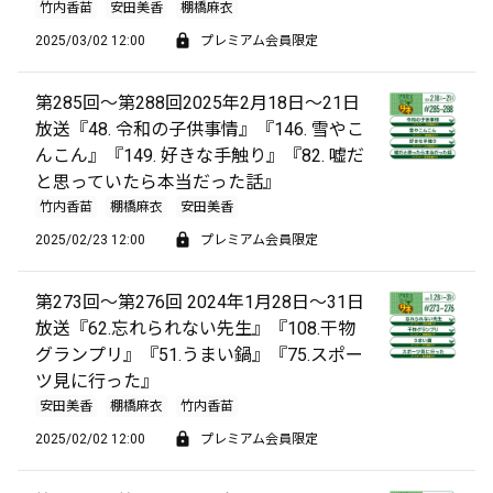
竹内香苗
安田美香
棚橋麻衣
2025/03/02 12:00
プレミアム会員限定
第285回～第288回2025年2月18日～21日
放送『48. 令和の子供事情』『146. 雪やこ
んこん』『149. 好きな手触り』『82. 嘘だ
と思っていたら本当だった話』
竹内香苗
棚橋麻衣
安田美香
2025/02/23 12:00
プレミアム会員限定
第273回～第276回 2024年1月28日～31日
放送『62.忘れられない先生』『108.干物
グランプリ』『51.うまい鍋』『75.スポー
ツ見に行った』
安田美香
棚橋麻衣
竹内香苗
2025/02/02 12:00
プレミアム会員限定