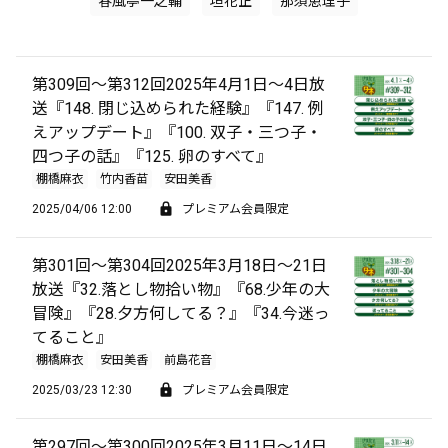
春風亭一之輔
垣花正
那須恵理子
第309回～第312回2025年4月1日～4日放
送『148. 閉じ込められた経験』『147. 例
えアップデート』『100. 双子・三つ子・
四つ子の話』『125. 卵のすべて』
棚橋麻衣
竹内香苗
安田美香
2025/04/06 12:00
プレミアム会員限定
第301回～第304回2025年3月18日～21日
放送『32.落とし物拾い物』『68.少年の大
冒険』『28.夕方何してる？』『34.今迷っ
てること』
棚橋麻衣
安田美香
前島花音
2025/03/23 12:30
プレミアム会員限定
第297回～第300回2025年3月11日～14日