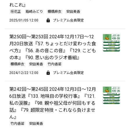
れこれ』
垣花正
箱崎みどり
棚橋麻衣
安田美香
2025/01/05 12:00
プレミアム会員限定
第250回～第253回 2024年12月17日～12
月20日放送『57. ちょっとだけ変わった食
べ方』『56. あの音この音』『129. こども
の本』『90. 思い出のラジオ番組』
棚橋麻衣
安田美香
竹内香苗
2024/12/22 12:00
プレミアム会員限定
第242回～第245回 2024年12月3日～12月
6日放送『133. 地味目の学校行事』『121.
私の涙腺』『98. 親や祖父母が何回もする
話』『79. 超限定特技・これなら負けませ
ん』
竹内香苗
安田美香