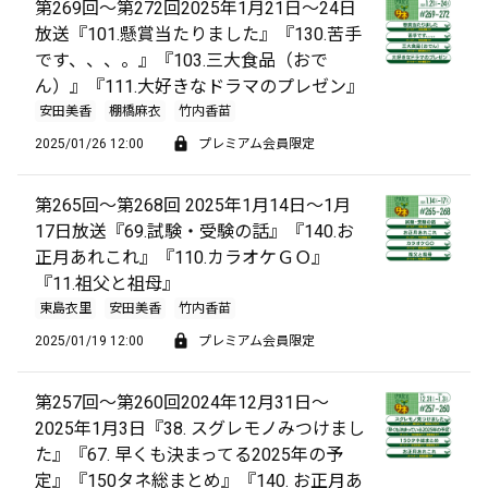
第269回～第272回2025年1月21日～24日
放送『101.懸賞当たりました』『130.苦手
です、、、。』『103.三大食品（おで
ん）』『111.大好きなドラマのプレゼン』
安田美香
棚橋麻衣
竹内香苗
2025/01/26 12:00
プレミアム会員限定
第265回～第268回 2025年1月14日～1月
17日放送『69.試験・受験の話』『140.お
正月あれこれ』『110.カラオケＧＯ』
『11.祖父と祖母』
東島衣里
安田美香
竹内香苗
2025/01/19 12:00
プレミアム会員限定
第257回～第260回2024年12月31日～
2025年1月3日『38. スグレモノみつけまし
た』『67. 早くも決まってる2025年の予
定』『150タネ総まとめ』『140. お正月あ