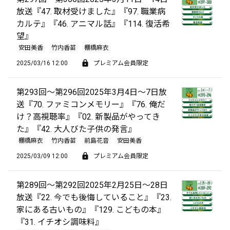
放送『47. 取材受けました』『97. 職業病
カルテ』『46. アニマル話』『114. 復活希
望』
安田美香
竹内香苗
棚橋麻衣
2025/03/16 12:00
プレミアム会員限定
第293回～第296回2025年3月4日～7日放
送『70. ファミコンメモリー』『76. 俺だ
け？高視聴率』『02. 新製品がやってき
た』『42. 大人びた子供の発言』
棚橋麻衣
竹内香苗
前島花音
安田美香
2025/03/09 12:00
プレミアム会員限定
第289回～第292回2025年2月25日～28日
放送『22. 今でも後悔していること』『23.
家にある古いもの』『129. こどもの本』
『31. イチオシ調味料』