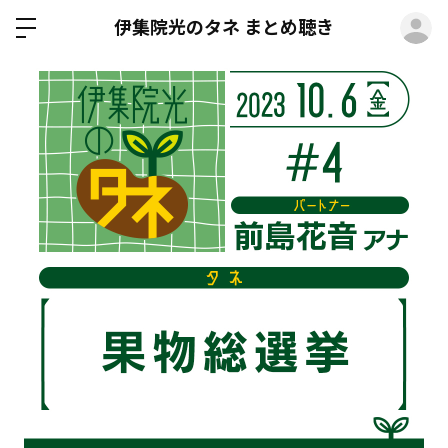
ロ
伊集院光のタネ まとめ聴き