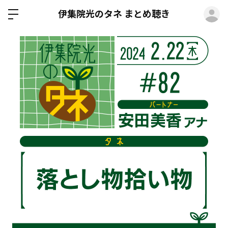
ロ
伊集院光のタネ まとめ聴き