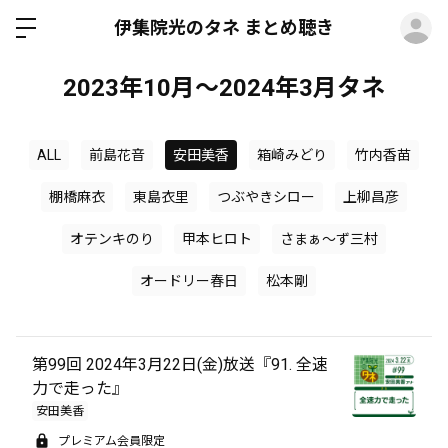
ロ
伊集院光のタネ まとめ聴き
2023年10月～2024年3月タネ
ALL
前島花音
安田美香
箱崎みどり
竹内香苗
棚橋麻衣
東島衣里
つぶやきシロー
上柳昌彦
オテンキのり
甲本ヒロト
さまぁ～ず三村
オードリー春日
松本剛
第99回 2024年3月22日(金)放送『91. 全速
力で走った』
安田美香
プレミアム会員限定