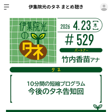
ロ
伊集院光のタネ まとめ聴き