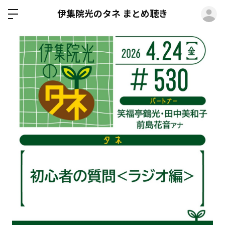
ロ
伊集院光のタネ まとめ聴き