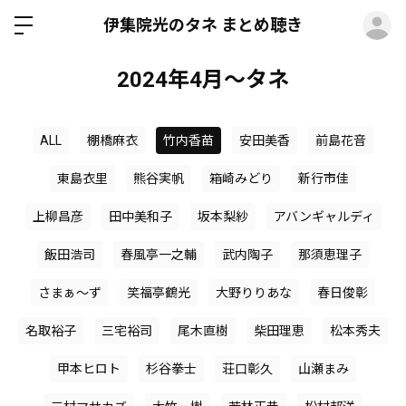
ロ
伊集院光のタネ まとめ聴き
2024年4月～タネ
ALL
棚橋麻衣
竹内香苗
安田美香
前島花音
東島衣里
熊谷実帆
箱崎みどり
新行市佳
上柳昌彦
田中美和子
坂本梨紗
アバンギャルディ
飯田浩司
春風亭一之輔
武内陶子
那須恵理子
さまぁ～ず
笑福亭鶴光
大野りりあな
春日俊彰
名取裕子
三宅裕司
尾木直樹
柴田理恵
松本秀夫
甲本ヒロト
杉谷拳士
荘口彰久
山瀬まみ