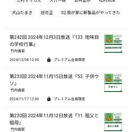
三村マサカズ
大竹一樹
若林正恭
松村邦洋
犬山たまき
垣花正
02.我が家に新製品がやってきた
第242回 2024年12月3日放送『133. 地味目
の学校行事』
竹内香苗
2024/12/08 12:00
プレミアム会員限定
第233回 2024年11月15日放送『53. 子供ウ
ソ』
竹内香苗
2024/11/17 12:00
プレミアム会員限定
第230回 2024年11月12日放送『11. 祖父と
祖母』
竹内香苗