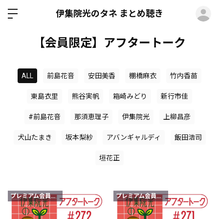
ロ
伊集院光のタネ まとめ聴き
【会員限定】アフタートーク
ALL
前島花音
安田美香
棚橋麻衣
竹内香苗
東島衣里
熊谷実帆
箱崎みどり
新行市佳
#前島花音
那須恵理子
伊集院光
上柳昌彦
犬山たまき
坂本梨紗
アバンギャルディ
飯田浩司
垣花正
プレミアム会員限定
プレミアム会員限定