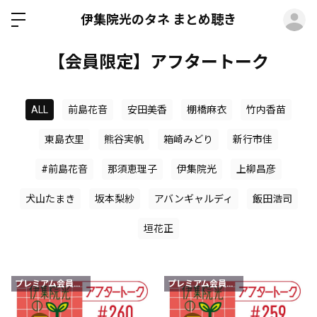
ロ
伊集院光のタネ まとめ聴き
【会員限定】アフタートーク
ALL
前島花音
安田美香
棚橋麻衣
竹内香苗
東島衣里
熊谷実帆
箱崎みどり
新行市佳
#前島花音
那須恵理子
伊集院光
上柳昌彦
犬山たまき
坂本梨紗
アバンギャルディ
飯田浩司
垣花正
プレミアム会員限定
プレミアム会員限定