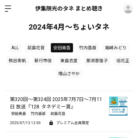
ロ
伊集院光のタネ まとめ聴き
2024年4月～ちょいタネ
ALL
前島花音
安田美香
竹内香苗
箱崎みどり
熊谷実帆
新行市佳
東島衣里
那須恵理子
垣花正
増山さやか
第320回～第324回 2025年7月7日～7月11
日 放送『128. タネデミー賞』
安田美香
竹内香苗
前島花音
2025/07/13 12:00
プレミアム会員限定