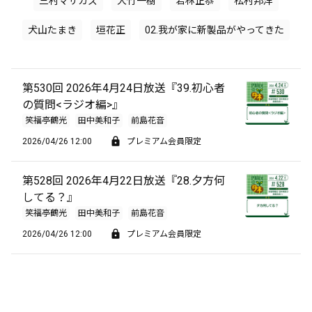
三村マサカズ
大竹一樹
若林正恭
松村邦洋
犬山たまき
垣花正
02.我が家に新製品がやってきた
第530回 2026年4月24日放送『39.初心者
の質問<ラジオ編>』
笑福亭鶴光
田中美和子
前島花音
2026/04/26 12:00
プレミアム会員限定
第528回 2026年4月22日放送『28.夕方何
してる？』
笑福亭鶴光
田中美和子
前島花音
2026/04/26 12:00
プレミアム会員限定