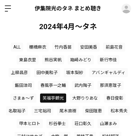
ロ
伊集院光のタネ まとめ聴き
2024年4月～タネ
ALL
棚橋麻衣
竹内香苗
安田美香
前島花音
東島衣里
熊谷実帆
箱崎みどり
新行市佳
上柳昌彦
田中美和子
坂本梨紗
アバンギャルディ
飯田浩司
春風亭一之輔
武内陶子
那須恵理子
さまぁ～ず
笑福亭鶴光
大野りりあな
春日俊彰
名取裕子
三宅裕司
尾木直樹
柴田理恵
松本秀夫
甲本ヒロト
杉谷拳士
荘口彰久
山瀬まみ