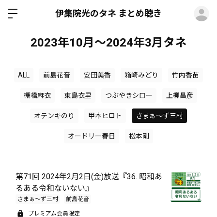
ロ
伊集院光のタネ まとめ聴き
2023年10月～2024年3月タネ
ALL
前島花音
安田美香
箱崎みどり
竹内香苗
棚橋麻衣
東島衣里
つぶやきシロー
上柳昌彦
オテンキのり
甲本ヒロト
さまぁ～ず三村
オードリー春日
松本剛
第71回 2024年2月2日(金)放送『36. 昭和あ
るある令和ないない』
さまぁ～ず三村
前島花音
プレミアム会員限定