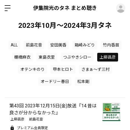
ロ
伊集院光のタネ まとめ聴き
2023年10月～2024年3月タネ
ALL
前島花音
安田美香
箱崎みどり
竹内香苗
棚橋麻衣
東島衣里
つぶやきシロー
上柳昌彦
オテンキのり
甲本ヒロト
さまぁ～ず三村
オードリー春日
松本剛
第43回 2023年12月15日(金)放送『14.昔は
良さが分からなかった』
上柳昌彦
前島花音
プレミアム会員限定