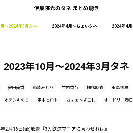
伊集院光のタネ まとめ聴き
10月～2024年3月タネ
2024年4月～ちょいタネ
2024年4
2023年10月～2024年3月タネ
安田美香
箱崎みどり
竹内香苗
棚橋麻衣
東島衣里
オテンキのり
甲本ヒロト
さまぁ～ず三村
オードリー春日
24年2月16日(金)放送『37. 鉄道マニアに言わせれば』