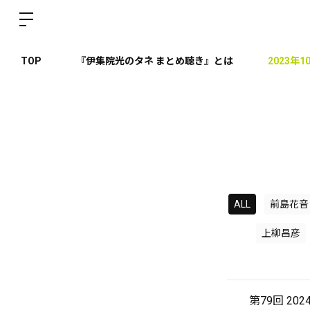
TOP
『伊集院光のタネ まとめ聴き』とは
2023年
ALL
前島花音
上柳昌彦
第79回 20